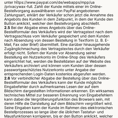
unter
https://www.paypal.com
/de
/webapps
/mpp
/ua
/privacywax-full
. Zahlt der Kunde mittels einer im Online-
Bestellvorgang auswählbaren von PayPal angebotenen
Zahlungsart, erklärt der Verkäufer schon jetzt die Annahme des
Angebots des Kunden in dem Zeitpunkt, in dem der Kunde den
Button anklickt, welcher den Bestellvorgang abschließt.
2.5
Bei der Abgabe eines Angebots über das Online-
Bestellformular des Verkäufers wird der Vertragstext nach dem
Vertragsschluss vom Verkäufer gespeichert und dem Kunden
nach Absendung von dessen Bestellung in Textform (z. B. E-
Mail, Fax oder Brief) übermittelt. Eine darüber hinausgehende
Zugänglichmachung des Vertragstextes durch den Verkäufer
erfolgt nicht. Sofern der Kunde vor Absendung seiner
Bestellung ein Nutzerkonto im Online-Shop des Verkäufers
eingerichtet hat, werden die Bestelldaten auf der Website des
Verkäufers archiviert und können vom Kunden über dessen
passwortgeschütztes Nutzerkonto unter Angabe der
entsprechenden Login-Daten kostenlos abgerufen werden.
2.6
Vor verbindlicher Abgabe der Bestellung über das Online-
Bestellformular des Verkäufers kann der Kunde mögliche
Eingabefehler durch aufmerksames Lesen der auf dem
Bildschirm dargestellten Informationen erkennen. Ein wirksames
technisches Mittel zur besseren Erkennung von Eingabefehlern
kann dabei die Vergrößerungsfunktion des Browsers sein, mit
deren Hilfe die Darstellung auf dem Bildschirm vergrößert wird.
Seine Eingaben kann der Kunde im Rahmen des elektronischen
Bestellprozesses so lange über die üblichen Tastatur- und
Mausfunktionen korrigieren, bis er den Button anklickt, welcher