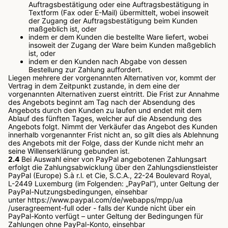
Auftragsbestätigung oder eine Auftragsbestätigung in
Textform (Fax oder E-Mail) übermittelt, wobei insoweit
der Zugang der Auftragsbestätigung beim Kunden
maßgeblich ist, oder
indem er dem Kunden die bestellte Ware liefert, wobei
insoweit der Zugang der Ware beim Kunden maßgeblich
ist, oder
indem er den Kunden nach Abgabe von dessen
Bestellung zur Zahlung auffordert.
Liegen mehrere der vorgenannten Alternativen vor, kommt der
Vertrag in dem Zeitpunkt zustande, in dem eine der
vorgenannten Alternativen zuerst eintritt. Die Frist zur Annahme
des Angebots beginnt am Tag nach der Absendung des
Angebots durch den Kunden zu laufen und endet mit dem
Ablauf des fünften Tages, welcher auf die Absendung des
Angebots folgt. Nimmt der Verkäufer das Angebot des Kunden
innerhalb vorgenannter Frist nicht an, so gilt dies als Ablehnung
des Angebots mit der Folge, dass der Kunde nicht mehr an
seine Willenserklärung gebunden ist.
2.4
Bei Auswahl einer von PayPal angebotenen Zahlungsart
erfolgt die Zahlungsabwicklung über den Zahlungsdienstleister
PayPal (Europe) S.à r.l. et Cie, S.C.A., 22-24 Boulevard Royal,
L-2449 Luxemburg (im Folgenden: „PayPal“), unter Geltung der
PayPal-Nutzungsbedingungen, einsehbar
unter
https://www.paypal.com
/de
/webapps
/mpp
/ua
/useragreement-full
oder - falls der Kunde nicht über ein
PayPal-Konto verfügt – unter Geltung der Bedingungen für
Zahlungen ohne PayPal-Konto, einsehbar