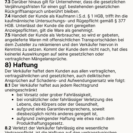
7.3
Darüber hinaus gilt für Unternehmer, dass die gesetzlichen
Verjährungsfristen für einen ggf. bestehenden gesetzlichen
Rückgriffsanspruch unberührt bleiben.
7.4
Handelt der Kunde als Kaufmann i.S.d. § 1 HGB, trifft ihn die
kaufmännische Untersuchungs- und Rügepflicht gemäß § 377
HGB. Unterlässt der Kunde die dort geregelten
Anzeigepflichten, gilt die Ware als genehmigt.
7.5
Handelt der Kunde als Verbraucher, so wird er gebeten,
angelieferte Waren mit offensichtlichen Transportschäden bei
dem Zusteller zu reklamieren und den Verkäufer hiervon in
Kenntnis zu setzen. Kommt der Kunde dem nicht nach, hat dies
keinerlei Auswirkungen auf seine gesetzlichen oder
vertraglichen Mängelansprüche.
8) Haftung
Der Verkäufer haftet dem Kunden aus allen vertraglichen,
vertragsähnlichen und gesetzlichen, auch deliktischen
Ansprüchen auf Schadens- und Aufwendungsersatz wie folgt:
8.1
Der Verkäufer haftet aus jedem Rechtsgrund
uneingeschränkt
bei Vorsatz oder grober Fahrlässigkeit,
bei vorsätzlicher oder fahrlässiger Verletzung des
Lebens, des Körpers oder der Gesundheit,
aufgrund eines Garantieversprechens, soweit
diesbezüglich nichts anderes geregelt ist,
aufgrund zwingender Haftung wie etwa nach dem
Produkthaftungsgesetz.
8.2
Verletzt der Verkäufer fahrlässig eine wesentliche
Vertragspflicht, ist die Haftung auf den vertragstypischen,