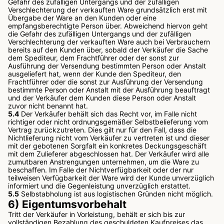
Gefahr des zufälligen Untergangs und der zufälligen
Verschlechterung der verkauften Ware grundsätzlich erst mit
Übergabe der Ware an den Kunden oder eine
empfangsberechtigte Person über. Abweichend hiervon geht
die Gefahr des zufälligen Untergangs und der zufälligen
Verschlechterung der verkauften Ware auch bei Verbrauchern
bereits auf den Kunden über, sobald der Verkäufer die Sache
dem Spediteur, dem Frachtführer oder der sonst zur
Ausführung der Versendung bestimmten Person oder Anstalt
ausgeliefert hat, wenn der Kunde den Spediteur, den
Frachtführer oder die sonst zur Ausführung der Versendung
bestimmte Person oder Anstalt mit der Ausführung beauftragt
und der Verkäufer dem Kunden diese Person oder Anstalt
zuvor nicht benannt hat.
5.4
Der Verkäufer behält sich das Recht vor, im Falle nicht
richtiger oder nicht ordnungsgemäßer Selbstbelieferung vom
Vertrag zurückzutreten. Dies gilt nur für den Fall, dass die
Nichtlieferung nicht vom Verkäufer zu vertreten ist und dieser
mit der gebotenen Sorgfalt ein konkretes Deckungsgeschäft
mit dem Zulieferer abgeschlossen hat. Der Verkäufer wird alle
zumutbaren Anstrengungen unternehmen, um die Ware zu
beschaffen. Im Falle der Nichtverfügbarkeit oder der nur
teilweisen Verfügbarkeit der Ware wird der Kunde unverzüglich
informiert und die Gegenleistung unverzüglich erstattet.
5.5
Selbstabholung ist aus logistischen Gründen nicht möglich.
6) Eigentumsvorbehalt
Tritt der Verkäufer in Vorleistung, behält er sich bis zur
vollständigen Bezahlung des geschuldeten Kaufpreises das